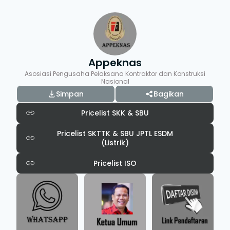
Appeknas
Asosiasi Pengusaha Pelaksana Kontraktor dan Konstruksi
Nasional
Simpan
Bagikan
Pricelist SKK & SBU
Pricelist SKTTK & SBU JPTL ESDM
(Listrik)
Pricelist ISO